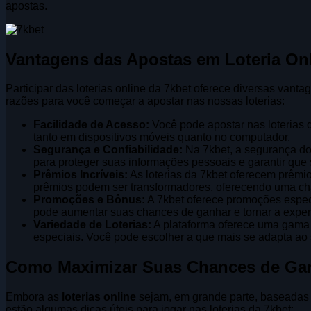
apostas.
Vantagens das Apostas em Loteria Onl
Participar das loterias online da 7kbet oferece diversas van
razões para você começar a apostar nas nossas loterias:
Facilidade de Acesso:
Você pode apostar nas loterias d
tanto em dispositivos móveis quanto no computador.
Segurança e Confiabilidade:
Na 7kbet, a segurança do
para proteger suas informações pessoais e garantir que
Prêmios Incríveis:
As loterias da 7kbet oferecem prêmio
prêmios podem ser transformadores, oferecendo uma cha
Promoções e Bônus:
A 7kbet oferece promoções especi
pode aumentar suas chances de ganhar e tornar a experi
Variedade de Loterias:
A plataforma oferece uma gama di
especiais. Você pode escolher a que mais se adapta ao s
Como Maximizar Suas Chances de Gan
Embora as
loterias online
sejam, em grande parte, baseadas 
estão algumas dicas úteis para jogar nas loterias da 7kbet: