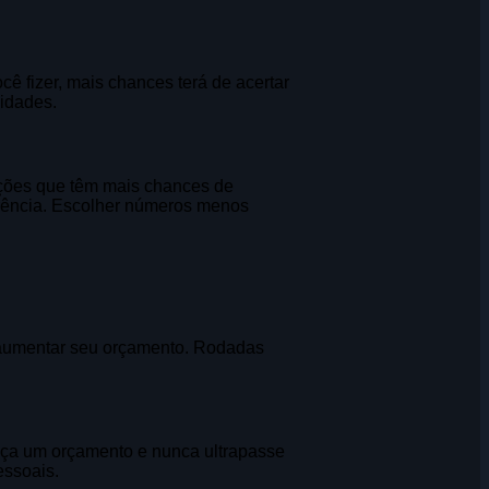
 fizer, mais chances terá de acertar
nidades.
ações que têm mais chances de
rrência. Escolher números menos
r aumentar seu orçamento. Rodadas
leça um orçamento e nunca ultrapasse
essoais.