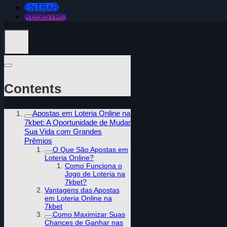
ENTRAR
REGISTRO
Contents
Apostas em Loteria Online na
7kbet: A Oportunidade de Mudar
Sua Vida com Grandes
Prêmios
O Que São Apostas em
Loteria Online?
Como Funciona o
Jogo de Loteria na
7kbet?
Vantagens das Apostas
em Loteria Online na
7kbet
Como Maximizar Suas
Chances de Ganhar nas