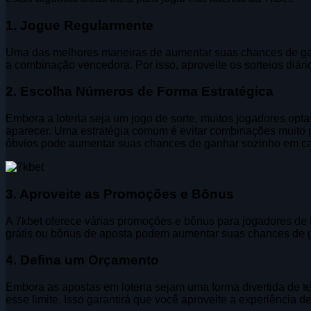
1. Jogue Regularmente
Uma das melhores maneiras de aumentar suas chances de ganha
a combinação vencedora. Por isso, aproveite os sorteios diár
2. Escolha Números de Forma Estratégica
Embora a loteria seja um jogo de sorte, muitos jogadores 
aparecer. Uma estratégia comum é evitar combinações muito 
óbvios pode aumentar suas chances de ganhar sozinho em cas
3. Aproveite as Promoções e Bônus
A 7kbet oferece várias promoções e bônus para jogadores de 
grátis ou bônus de aposta podem aumentar suas chances de 
4. Defina um Orçamento
Embora as apostas em loteria sejam uma forma divertida de te
esse limite. Isso garantirá que você aproveite a experiência