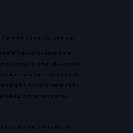
. Aqui estão algumas das principais
a é fácil de usar e está disponível
s tecnologia de criptografia avançada
e aumentam suas chances de ganhar. Os
adas grátis. Aproveitar essas ofertas
até loterias com regras e prêmios
entar suas chances de ganhar. Aqui